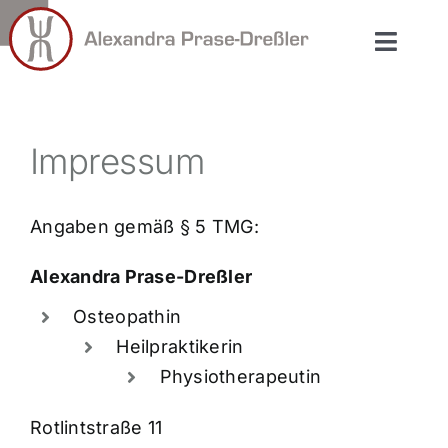
Zum
Inhalt
Toggl
springen
Naviga
Start
Impressum
Kurse
Angaben gemäß § 5 TMG:
Seminare
Alexandra Prase-Dreßler
Osteopathin
Heilpraktikerin
Physiotherapeutin
Rotlintstraße 11